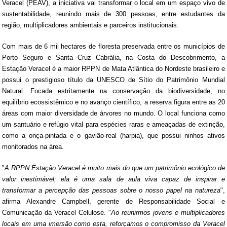
Veracel (PEAV), a iniciativa vai transformar o local em um espaço vivo de
sustentabilidade, reunindo mais de 300 pessoas, entre estudantes da
região, multiplicadores ambientais e parceiros institucionais.
Com mais de 6 mil hectares de floresta preservada entre os municípios de
Porto Seguro e Santa Cruz Cabrália, na Costa do Descobrimento, a
Estação Veracel é a maior RPPN de Mata Atlântica do Nordeste brasileiro e
possui o prestigioso título da UNESCO de Sítio do Patrimônio Mundial
Natural. Focada estritamente na conservação da biodiversidade, no
equilíbrio ecossistêmico e no avanço científico, a reserva figura entre as 20
áreas com maior diversidade de árvores no mundo. O local funciona como
um santuário e refúgio vital para espécies raras e ameaçadas de extinção,
como a onça-pintada e o gavião-real (harpia), que possui ninhos ativos
monitorados na área.
"
A RPPN Estação Veracel é muito mais do que um patrimônio ecológico de
valor inestimável; ela é uma sala de aula viva capaz de inspirar e
transformar a percepção das pessoas sobre o nosso papel na natureza
",
afirma Alexandre Campbell, gerente de Responsabilidade Social e
Comunicação da Veracel Celulose. "
Ao reunirmos jovens e multiplicadores
locais em uma imersão como esta, reforçamos o compromisso da Veracel