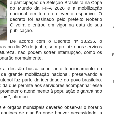
a participação da Seleção Brasileira na Copa
do Mundo da FIFA 2026 e a mobilização
nacional em torno do evento esportivo. O
decreto foi assinado pelo prefeito Robério
Oliveira e entrou em vigor na data de sua
publicação.
De acordo com o Decreto nº 13.236, o
as no dia 29 de junho, sem prejuízo aos serviços
natureza, não podem sofrer interrupção, como os
p
ionarão normalmente.
e a decisão busca conciliar o funcionamento da
de grande mobilização nacional, preservando a
utebol faz parte da identidade do povo brasileiro.
ida que permite aos servidores acompanhar esse
prometer o atendimento à população e garantindo
ais”, afirmou.
s e órgãos municipais deverão observar o horário
 equipes de plantão onde houver necessidade, a