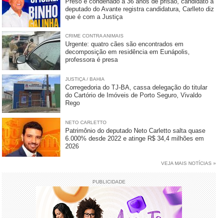
Preso e condenado a 36 anos de prisão, candidato a
deputado do Avante registra candidatura, Carlleto diz
que é com a Justiça
CRIME CONTRA ANIMAIS
Urgente: quatro cães são encontrados em
decomposição em residência em Eunápolis,
professora é presa
JUSTIÇA / BAHIA
Corregedoria do TJ-BA, cassa delegação do titular
do Cartório de Imóveis de Porto Seguro, Vivaldo
Rego
NETO CARLETTO
Patrimônio do deputado Neto Carletto salta quase
6.000% desde 2022 e atinge R$ 34,4 milhões em
2026
VEJA MAIS NOTÍCIAS »
PUBLICIDADE