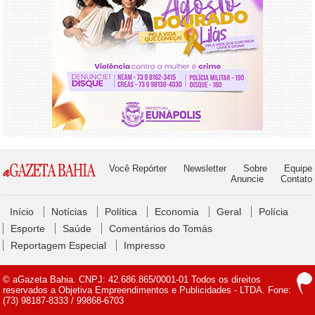
Você Repórter
Newsletter
Sobre
Equipe
Anuncie
Contato
Início
Notícias
Política
Economia
Geral
Polícia
Esporte
Saúde
Comentários do Tomás
Reportagem Especial
Impresso
© aGazeta Bahia. CNPJ: 42.686.865/0001-01 Todos os direitos
reservados a Objetiva Empreendimentos e Publicidades - LTDA. Fone:
(73) 98187-8333 / 99868-6703