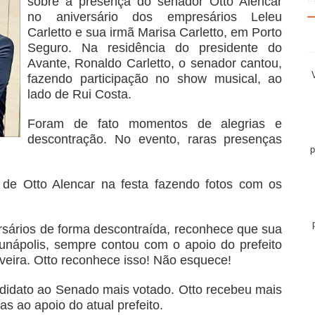
sobre a presença do senador Otto Alencar
no aniversário dos empresários Leleu
Carletto e sua irmã Marisa Carletto, em Porto
Seguro. Na residência do presidente do
Avante, Ronaldo Carletto, o senador cantou,
fazendo participação no show musical, ao
lado de Rui Costa.
Foram de fato momentos de alegrias e
descontração. No evento, raras presenças
p
de Otto Alencar na festa fazendo fotos com os
rsários de forma descontraída, reconhece que sua
Eunápolis, sempre contou com o apoio do prefeito
iveira. Otto reconhece isso! Não esquece!
ndidato ao Senado mais votado. Otto recebeu mais
s ao apoio do atual prefeito.